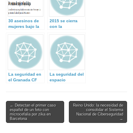
30 asesinos de
2015 se cierra
mujeres bajo la
con la
lupa.
desarticulación
de 274 grupos de
crimen
organizado.
La seguridad en
La seguridad del
el Granada CF
espacio
desde dentro.
ultraterrestre
Entrevista a José
Cruz, Director de
Seguridad.
Post
← Detectan el primer caso
Reino Unido: la necesidad de
español de un feto con
consolidar el Sistema
navigation
microcefalia por zika en
Nacional de Ciberseguridad
Barcelona
→