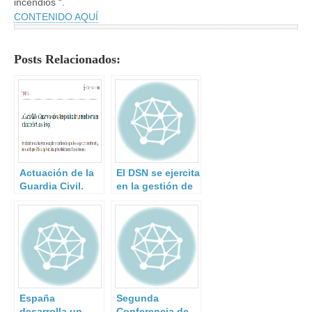
incendios “.
CONTENIDO AQUÍ
Posts Relacionados:
Actuación de la
El DSN se ejercita
Guardia Civil.
en la gestión de
situaciones de
crisis.
España
Segunda
desarrolla un
Conferencia de