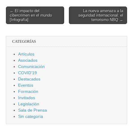
Post
← El impacto del
La nueva amenaza a la
cibercrimen en el mundo
seguridad internacional: el
navigation
[Infografía]
terrorismo NBQ →
CATEGORÍAS
Artículos
Asociados
Comunicación
COVID'19
Destacados
Eventos
Formación
Invitados
Legislación
Sala de Prensa
Sin categoría