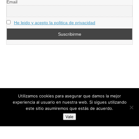
Email
He leido y acepto la politica de privacidad
Utilizamos cookies para asegurar que damos la mejor
experiencia al usuario en nuestra web. Si sigues utilizando
este sitio asumiremos que estás de acuerdo.
Copyright © 2026
directoresdeseguridad.es
. All Rights Reserved.
Vale
Diseñado por Centro Andaluz de Estudios y Entrenamiento