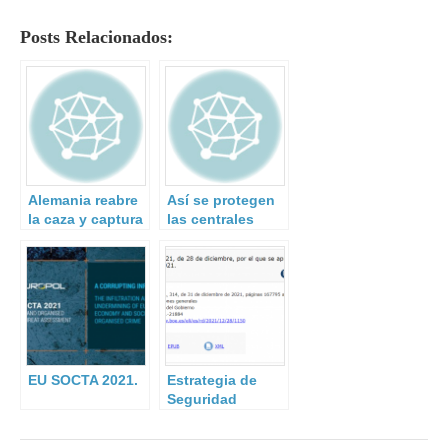
Posts Relacionados:
Alemania reabre
Así se protegen
la caza y captura
las centrales
de la ‘Baader
nucleares
Meinhof’.
españolas de
ataques
terroristas.
EU SOCTA 2021.
Estrategia de
Seguridad
Nacional 2021.