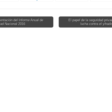
 trimestre
laboratorio para
amenaza con
Infraestruc
proteger
durar meses
Críticas de
infraestructuras
antes de
ciberataqu
críticas.
extinguirse
10 pasos
entación del Informe Anual de
El papel de la seguridad priva
dad Nacional 2016
lucha contra el yiha
on