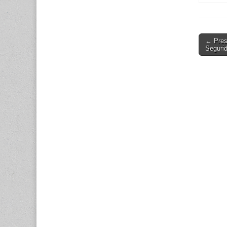
Cuarto
2015.
Post
← Pres
Seguri
navigati