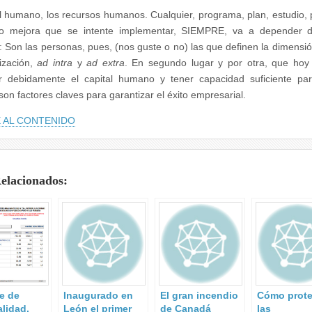
al humano, los recursos humanos. Cualquier, programa, plan, estudio, 
o mejora que se intente implementar, SIEMPRE, va a depender de
: Son las personas, pues, (nos guste o no) las que definen la dimensió
ización,
ad intra
y
ad extra
. En segundo lugar y por otra, que hoy
r debidamente el capital humano y tener capacidad suficiente par
son factores claves para garantizar el éxito empresarial.
 AL CONTENIDO
Relacionados:
e de
Inaugurado en
El gran incendio
Cómo prote
alidad.
León el primer
de Canadá
las