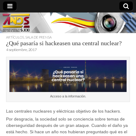
ARTÍCULOS
,
SALA DE PRENSA
¿Qué pasaría si hackeasen una central nuclear?
directoresdeseguridad.es
4 septiembre, 2017
Acceso a la información.
Las centrales nucleares y eléctricas objetivo de los hackers.
Por desgracia, la sociedad solo se conciencia sobre temas de
ciberseguridad después de un gran ataque. Cuando el daño ya
está hecho. Si hace un año nos hubieran preguntado qué es el