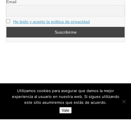
Email
He leido y acepto la politica de privacidad
Utilizamos cookies para asegurar que damos la mejor
experiencia al usuario en nuestra web. Si sigues utilizando
este sitio asumiremos que estás de acuerdo.
Copyright © 2026
directoresdeseguridad.es
. All Rights Reserved.
Vale
Diseñado por Centro Andaluz de Estudios y Entrenamiento