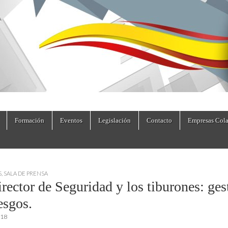
dad.es
Formación
Eventos
Legislación
Contacto
Empresas Cola
S
,
SALA DE PRENSA
rector de Seguridad y los tiburones: ges
esgos.
018