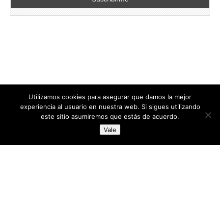
Utilizamos cookies para asegurar que damos la mejor
experiencia al usuario en nuestra web. Si sigues utilizando
este sitio asumiremos que estás de acuerdo.
Copyright © 2026
directoresdeseguridad.es
. All Rights Reserved.
Vale
Diseñado por Centro Andaluz de Estudios y Entrenamiento