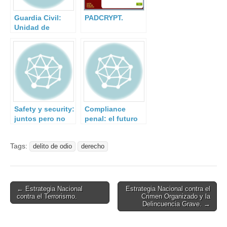
Guardia Civil:
PADCRYPT.
Unidad de
Acción Rural.
Safety y security:
Compliance
juntos pero no
penal: el futuro
revueltos.
ya está aquí.
Tags:
delito de odio
derecho
Post
← Estrategia Nacional
Estrategia Nacional contra el
contra el Terrorismo.
Crimen Organizado y la
navigation
Delincuencia Grave. →