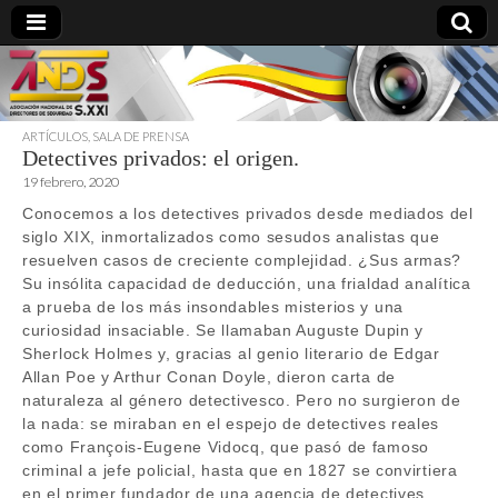
ARTÍCULOS
,
SALA DE PRENSA
Detectives privados: el origen.
directoresdeseguridad.es
19 febrero, 2020
Conocemos a los detectives privados desde mediados del
siglo XIX, inmortalizados como sesudos analistas que
resuelven casos de creciente complejidad. ¿Sus armas?
Su insólita capacidad de deducción, una frialdad analítica
a prueba de los más insondables misterios y una
curiosidad insaciable. Se llamaban Auguste Dupin y
Sherlock Holmes y, gracias al genio literario de Edgar
Allan Poe y Arthur Conan Doyle, dieron carta de
naturaleza al género detectivesco. Pero no surgieron de
la nada: se miraban en el espejo de detectives reales
como François-Eugene Vidocq, que pasó de famoso
criminal a jefe policial, hasta que en 1827 se convirtiera
en el primer fundador de una agencia de detectives