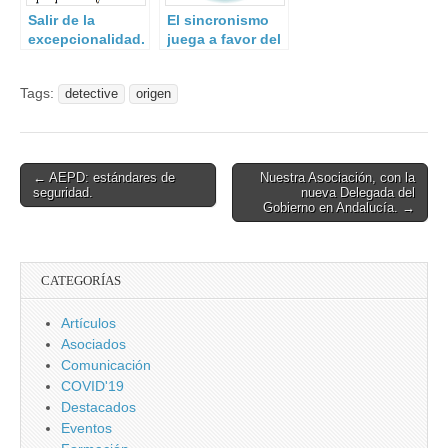
Salir de la
El sincronismo
excepcionalidad.
juega a favor del
malware.
Tags:
detective
origen
Post
← AEPD: estándares de
Nuestra Asociación, con la
seguridad.
nueva Delegada del
navigation
Gobierno en Andalucía. →
CATEGORÍAS
Artículos
Asociados
Comunicación
COVID'19
Destacados
Eventos