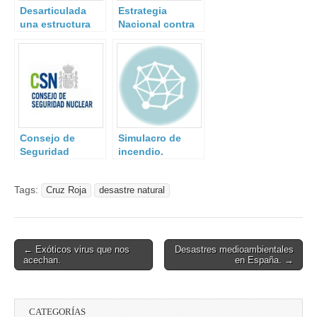
Desarticulada
Estrategia
una estructura
Nacional contra
en Barcelona
el Terrorismo.
dedicada al
reclutamiento de
yihadistas.
Consejo de
Simulacro de
Seguridad
incendio.
Nuclear.
Instruccion IS-43.
Tags:
Cruz Roja
desastre natural
Post
← Exóticos virus que nos
Desastres medioambientales
acechan.
en España. →
navigation
CATEGORÍAS