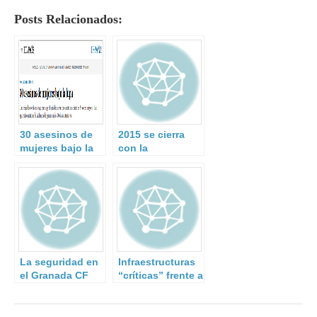
Posts Relacionados:
30 asesinos de
2015 se cierra
mujeres bajo la
con la
lupa.
desarticulación
de 274 grupos de
crimen
organizado.
La seguridad en
Infraestructuras
el Granada CF
“críticas” frente a
desde dentro.
fenómenos
Entrevista a José
extremos
Cruz, Director de