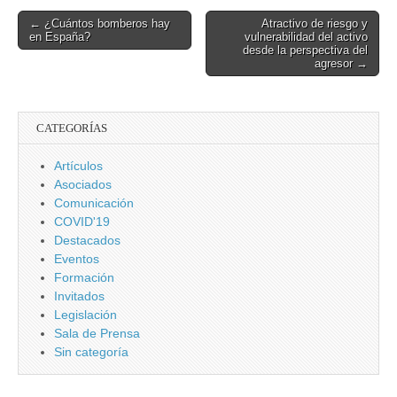
Seguridad.
Post
← ¿Cuántos bomberos hay
Atractivo de riesgo y
en España?
vulnerabilidad del activo
navigation
desde la perspectiva del
agresor →
CATEGORÍAS
Artículos
Asociados
Comunicación
COVID'19
Destacados
Eventos
Formación
Invitados
Legislación
Sala de Prensa
Sin categoría