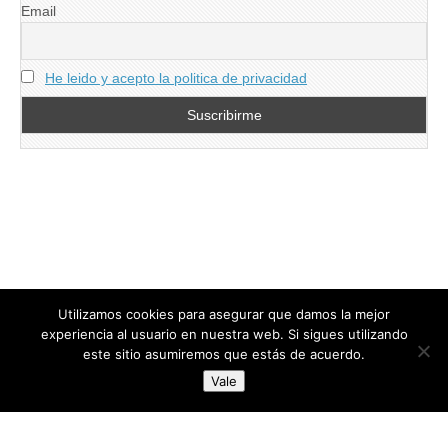
Email
He leido y acepto la politica de privacidad
Utilizamos cookies para asegurar que damos la mejor
experiencia al usuario en nuestra web. Si sigues utilizando
este sitio asumiremos que estás de acuerdo.
Copyright © 2026
directoresdeseguridad.es
. All Rights Reserved.
Vale
Diseñado por Centro Andaluz de Estudios y Entrenamiento