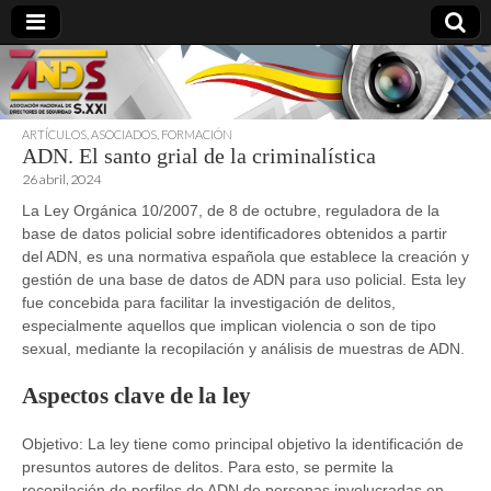
ARTÍCULOS
,
ASOCIADOS
,
FORMACIÓN
ADN. El santo grial de la criminalística
directoresdeseguridad.es
26 abril, 2024
La Ley Orgánica 10/2007, de 8 de octubre, reguladora de la
base de datos policial sobre identificadores obtenidos a partir
del ADN, es una normativa española que establece la creación y
gestión de una base de datos de ADN para uso policial. Esta ley
fue concebida para facilitar la investigación de delitos,
especialmente aquellos que implican violencia o son de tipo
sexual, mediante la recopilación y análisis de muestras de ADN.
Aspectos clave de la ley
Objetivo: La ley tiene como principal objetivo la identificación de
presuntos autores de delitos. Para esto, se permite la
recopilación de perfiles de ADN de personas involucradas en