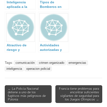
Inteligencia
Tipos de
aplicada a la
Bomberos en
formación de
España
emergencias
Atractivo de
Actividades
riesgo y
autorizadas y
vulnerabilidad
prohibidas de un
del activo desde
vigilante de
Tags:
comunicación
crimen organizado
emergencias
la perspectiva
seguridad
del agresor
inteligencia
operacion policial
Post
← La Policía Nacional
Francia tiene problemas para
detiene a uno de los
encontrar suficientes
navigation
fugitivos más peligrosos de
vigilantes de seguridad para
Polonia
los Juegos Olímpicos →