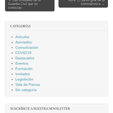
← Las Unidades de la
ADN. El santo grial de la
Guardia Civil que no
criminalística →
navigation
conocías
CATEGORÍAS
Artículos
Asociados
Comunicación
COVID'19
Destacados
Eventos
Formación
Invitados
Legislación
Sala de Prensa
Sin categoría
SUSCRÍBETE A NUESTRA NEWSLETTER