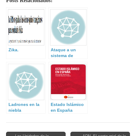
Posts Relacionados:
Zika.
Ataque a un
sistema de
tratamiento de
aguas.
Ladrones en la
Estado Islámico
niebla
en España
Post