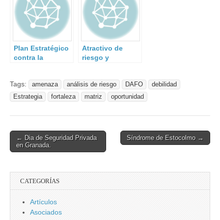
Plan Estratégico
Atractivo de
contra la
riesgo y
Cibercriminalidad
vulnerabilidad
del activo desde
Tags:
amenaza
análisis de riesgo
DAFO
debilidad
la perspectiva
del agresor
Estrategia
fortaleza
matriz
oportunidad
Post
← Dia de Seguridad Privada
Síndrome de Estocolmo →
en Granada.
navigation
CATEGORÍAS
Artículos
Asociados