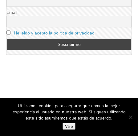
Email
He leido y acepto la politica de privacidad
Utilizamos cookies para asegurar que damos la mejor
experiencia al usuario en nuestra web. Si sigues utilizando
este sitio asumiremos que estás de acuerdo.
Copyright © 2026
directoresdeseguridad.es
. All Rights Reserved.
Vale
Diseñado por Centro Andaluz de Estudios y Entrenamiento