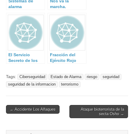
Sistemas de
Nos va la
alarma
marcha.
El Servicio
Fracción del
Secreto de los
Ejército Rojo
Estados Unidos
Tags:
Ciberseguridad
Estado de Alarma
riesgo
seguridad
seguridad de la informacion
terrorismo
Post
← Accidente Los Alfaques
Ataque bioterrorista de la
secta Osho →
navigation