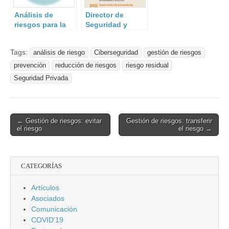
Análisis de
Director de
riesgos para la
Seguridad y
seguridad
OSINT
Tags:
análisis de riesgo
Ciberseguridad
gestión de riesgos
prevención
reducción de riesgos
riesgo residual
Seguridad Privada
Post
← Gestión de riesgos: evitar
Gestión de riesgos: transferir
el riesgo
el riesgo →
navigation
CATEGORÍAS
Artículos
Asociados
Comunicación
COVID'19