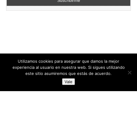
Utilizamos cookies para asegurar que damos la mejor
experiencia al usuario en nuestra web. Si sigues utilizando
este sitio asumiremos que estás de acuerdo.
Copyright © 2026
directoresdeseguridad.es
. All Rights Reserved.
Vale
Diseñado por Centro Andaluz de Estudios y Entrenamiento