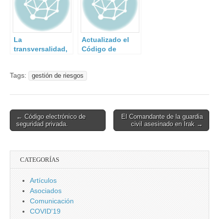
La
Actualizado el
transversalidad,
Código de
principal reto en
Derecho de
la transposición
Ciberseguridad
Tags:
gestión de riesgos
de la Directiva
NIS
Post
← Código electrónico de
El Comandante de la guardia
seguridad privada.
civil asesinado en Irak →
navigation
CATEGORÍAS
Artículos
Asociados
Comunicación
COVID'19