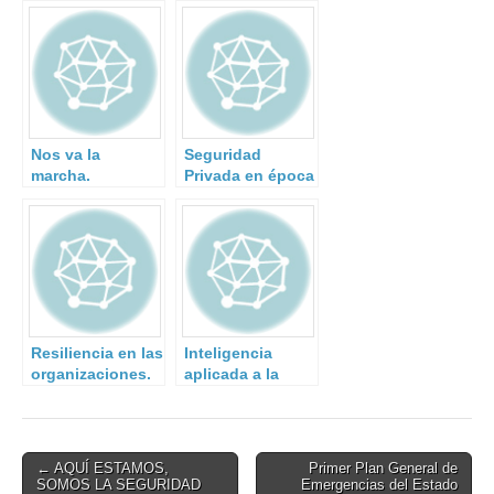
Nos va la
Seguridad
marcha.
Privada en época
de confinamiento
obligatorio.
Resiliencia en las
Inteligencia
organizaciones.
aplicada a la
El caso de
formación de
Campofrío
emergencias
Post
← AQUÍ ESTAMOS,
Primer Plan General de
SOMOS LA SEGURIDAD
Emergencias del Estado
navigation