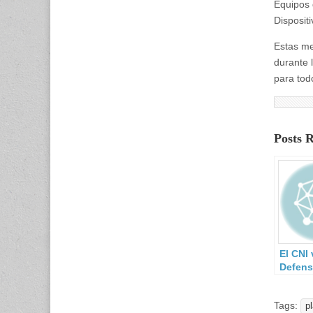
Equipos 
Disposit
Estas me
durante 
para todo
Posts 
El CNI 
Defens
futuro 
CIFAS
Tags:
p