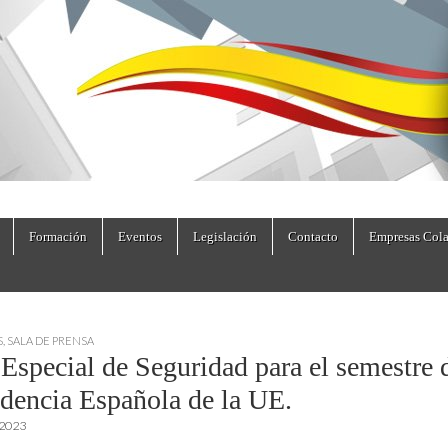
dad.es
Formación
Eventos
Legislación
Contacto
Empresas Cola
S
,
SALA DE PRENSA
 Especial de Seguridad para el semestre 
idencia Española de la UE.
 2023