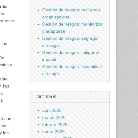
rdia
Gestión de riesgos: resiliencia
ras
organizacional
semestre.
Gestión de riesgos: monitorizar
y adaptarse
Gestión de riesgos: segregar
 los
el riesgo.
e
Gestión de riesgos: mitigar el
rán
impacto
evios y
Gestión de riesgos: diversificar
el riesgo
ante
n las
su
ARCHIVOS
os
abril 2026
marzo 2026
rá con
febrero 2026
esas
enero 2026
y los