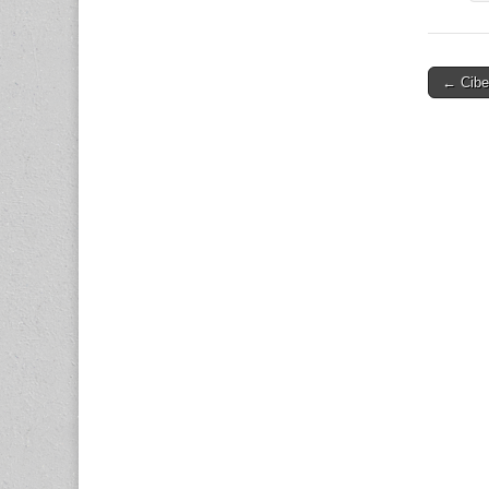
Post
← Ciber
navigati