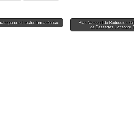
yihadistas.
ataque en el sector farmacéutico.
Plan Nacional de Reducción del
de Desastres Horizonte 
on