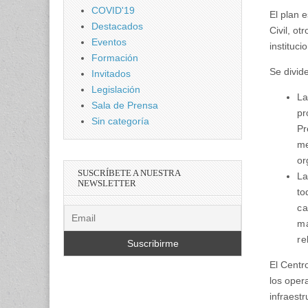
COVID'19
El plan 
Destacados
Civil, o
Eventos
instituc
Formación
Se divid
Invitados
Legislación
La
Sala de Prensa
pr
Sin categoría
Pr
me
or
SUSCRÍBETE A NUESTRA
La
NEWSLETTER
to
ca
má
re
El Centr
los oper
infraest