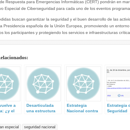
de Respuesta para Emergencias Informáticas (CERT) pondrán en mar
ivo Especial de Ciberseguridad para cada uno de los eventos program
didas buscan garantizar la seguridad y el buen desarrollo de las activ
la Presidencia española de la Unión Europea, promoviendo un entorno
s los participantes y protegiendo los servicios e infraestructuras crítica
Relacionados:
vuelve a
Desarticulada
Estrategia
Estrategia 
a: ¿y el
una estructura
Nacional contra
Seguridad
del
en Barcelona
el Terrorismo.
Nacional 20
?
dedicada al
lan especial
seguridad nacional
reclutamiento de