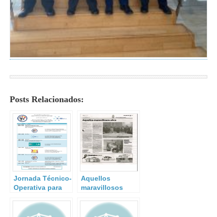
Posts Relacionados:
Jornada Técnico-
Aquellos
Operativa para
maravillosos
Directores y
años
Jefes de
Seguridad