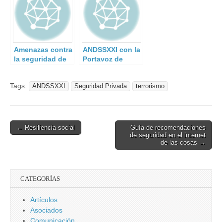
Amenazas contra
ANDSSXXI con la
la seguridad de
Portavoz de
Europa.
Interior del
Parlamento
Tags:
ANDSSXXI
Seguridad Privada
terrorismo
Andaluz.
Post
← Resiliencia social
Guía de recomendaciones
de seguridad en el internet
navigation
de las cosas →
CATEGORÍAS
Artículos
Asociados
Comunicación