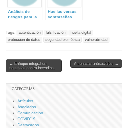
Análisis de
Huellas versus
riesgos para la
contraseñas
seguridad
¿qué es más
seguro?
Tags:
autenticación
falsificación
huella digital
proteccion de datos
seguridad biométrica
vulnerabilidad
Post
← Enfoque integral en
Amenazas antisociales. →
seguridad contra incendios.
navigation
CATEGORÍAS
Artículos
Asociados
Comunicación
COVID'19
Destacados