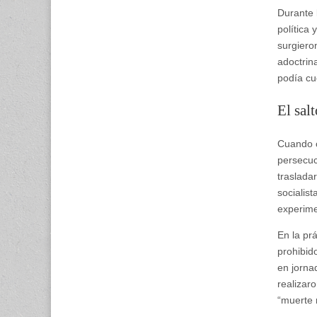
Durante 
política
surgiero
adoctrin
podía cu
El sal
Cuando c
persecuc
traslada
socialis
experime
En la prá
prohibid
en jorna
realizar
“muerte 