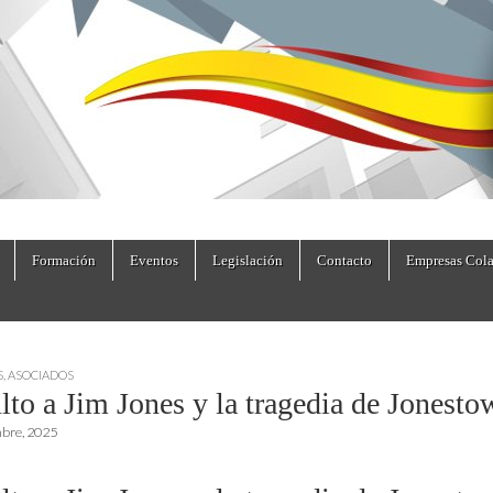
dad.es
Formación
Eventos
Legislación
Contacto
Empresas Cola
S
,
ASOCIADOS
lto a Jim Jones y la tragedia de Jonesto
mbre, 2025