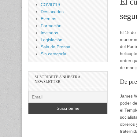
El cu
COVID'19
Destacados
segu
Eventos
Formación
El 18 de
Invitados
murieron
Legislación
del Pueb
Sala de Prensa
helicópt
Sin categoría
orden qu
de manip
SUSCRÍBETE A NUESTRA
De pre
NEWSLETTER
James Wa
poder de
el Templ
socialis
obreros 
fraternid