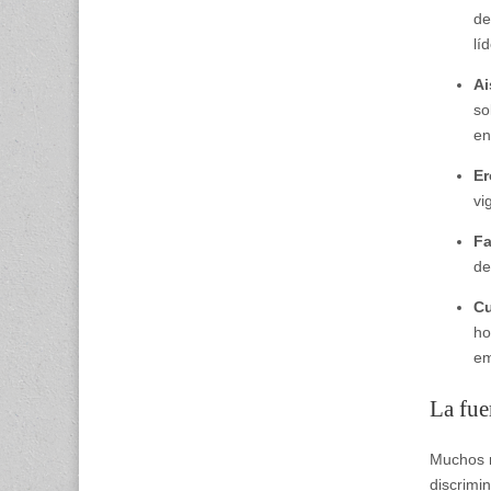
de
lí
Ai
so
en
Er
vi
Fa
de
Cu
ho
em
La fue
Muchos m
discrimi