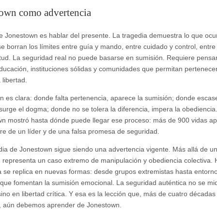
town como advertencia
e Jonestown es hablar del presente. La tragedia demuestra lo que ocu
e borran los límites entre guía y mando, entre cuidado y control, entre
itud. La seguridad real no puede basarse en sumisión. Requiere pens
 educación, instituciones sólidas y comunidades que permitan pertenecer
 libertad.
ón es clara: donde falta pertenencia, aparece la sumisión; donde escas
 surge el dogma; donde no se tolera la diferencia, impera la obediencia
n mostró hasta dónde puede llegar ese proceso: más de 900 vidas a
e de un líder y de una falsa promesa de seguridad.
dia de Jonestown sigue siendo una advertencia vigente. Más allá de un
o, representa un caso extremo de manipulación y obediencia colectiva. H
se replica en nuevas formas: desde grupos extremistas hasta entorn
s que fomentan la sumisión emocional. La seguridad auténtica no se mi
sino en libertad crítica. Y esa es la lección que, más de cuatro décadas
, aún debemos aprender de Jonestown.