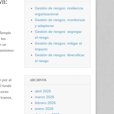
wn:
Gestión de riesgos: resiliencia
organizacional
Gestión de riesgos: monitorizar
y adaptarse
Gestión de riesgos: segregar
 Templo
el riesgo.
 los
Gestión de riesgos: mitigar el
n un
impacto
 sinónimo
Gestión de riesgos: diversificar
el riesgo
 por el
ARCHIVOS
50 fundó
abril 2026
scurso
marzo 2026
ricanos,
febrero 2026
enero 2026