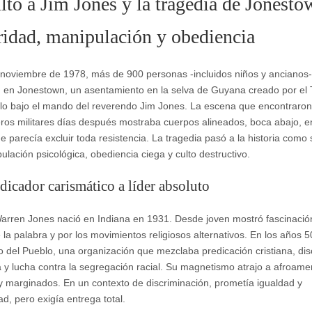
lto a Jim Jones y la tragedia de Jonesto
ridad, manipulación y obediencia
 noviembre de 1978, más de 900 personas -incluidos niños y ancianos-
 en Jonestown, un asentamiento en la selva de Guyana creado por el
lo bajo el mando del reverendo Jim Jones. La escena que encontraron
eros militares días después mostraba cuerpos alineados, boca abajo, e
e parecía excluir toda resistencia. La tragedia pasó a la historia como
ulación psicológica, obediencia ciega y culto destructivo.
dicador carismático a líder absoluto
rren Jones nació en Indiana en 1931. Desde joven mostró fascinación
 la palabra y por los movimientos religiosos alternativos. En los años 
o del Pueblo, una organización que mezclaba predicación cristiana, di
ta y lucha contra la segregación racial. Su magnetismo atrajo a afroame
y marginados. En un contexto de discriminación, prometía igualdad y
ad, pero exigía entrega total.