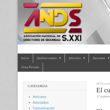
directoresdeseguri
Skip
Main
Inicio
Quiénes somos
Artículos
Asociarse
to
menu
content
Zona Privada
ARTÍCULO
CATEGORÍAS
El cu
17 septie
Artículos
Asociados
Comunicación