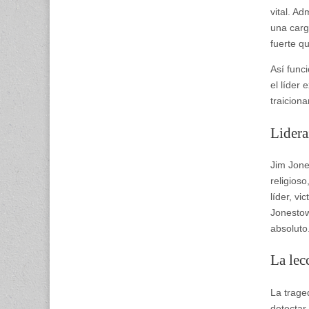
vital. A
una carg
fuerte q
Así func
el líder 
traiciona
Lidera
Jim Jon
religioso
líder, vi
Jonestow
absoluto
La lec
La trage
detectar