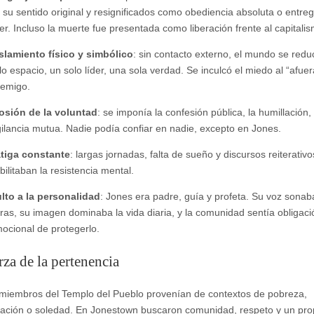
 su sentido original y resignificados como obediencia absoluta o entreg
der. Incluso la muerte fue presentada como liberación frente al capitali
slamiento físico y simbólico
: sin contacto externo, el mundo se redu
lo espacio, un solo líder, una sola verdad. Se inculcó el miedo al “afue
emigo.
osión de la voluntad
: se imponía la confesión pública, la humillación, 
gilancia mutua. Nadie podía confiar en nadie, excepto en Jones.
tiga constante
: largas jornadas, falta de sueño y discursos reiterativo
bilitaban la resistencia mental.
lto a la personalidad
: Jones era padre, guía y profeta. Su voz sonab
ras, su imagen dominaba la vida diaria, y la comunidad sentía obligaci
ocional de protegerlo.
rza de la pertenencia
iembros del Templo del Pueblo provenían de contextos de pobreza,
nación o soledad. En Jonestown buscaron comunidad, respeto y un pro