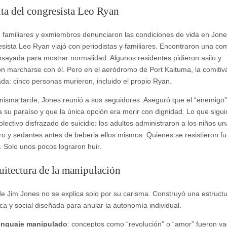
ita del congresista Leo Ryan
 familiares y exmiembros denunciaron las condiciones de vida en Jon
esista Leo Ryan viajó con periodistas y familiares. Encontraron una c
nsayada para mostrar normalidad. Algunos residentes pidieron asilo y
on marcharse con él. Pero en el aeródromo de Port Kaituma, la comitiv
a: cinco personas murieron, incluido el propio Ryan.
misma tarde, Jones reunió a sus seguidores. Aseguró que el “enemigo”
ía su paraíso y que la única opción era morir con dignidad. Lo que sigui
olectivo disfrazado de suicidio: los adultos administraron a los niños u
ro y sedantes antes de beberla ellos mismos. Quienes se resistieron f
. Solo unos pocos lograron huir.
uitectura de la manipulación
 de Jim Jones no se explica solo por su carisma. Construyó una estruct
ica y social diseñada para anular la autonomía individual.
nguaje manipulado
: conceptos como “revolución” o “amor” fueron v