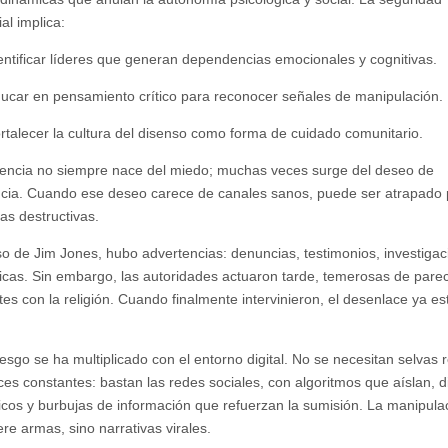
al implica:
entificar líderes que generan dependencias emocionales y cognitivas.
ucar en pensamiento crítico para reconocer señales de manipulación.
rtalecer la cultura del disenso como forma de cuidado comunitario.
encia no siempre nace del miedo; muchas veces surge del deseo de
cia. Cuando ese deseo carece de canales sanos, puede ser atrapado 
as destructivas.
so de Jim Jones, hubo advertencias: denuncias, testimonios, investiga
ticas. Sin embargo, las autoridades actuaron tarde, temerosas de pare
ntes con la religión. Cuando finalmente intervinieron, el desenlace ya e
riesgo se ha multiplicado con el entorno digital. No se necesitan selvas
oces constantes: bastan las redes sociales, con algoritmos que aíslan, 
icos y burbujas de información que refuerzan la sumisión. La manipula
re armas, sino narrativas virales.