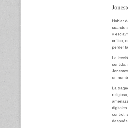
Jones
Hablar d
cuando s
y esclav
crítico,
perder la
La lecci
sentido,
Jonestow
en nombr
La trage
religios
amenaza 
digitale
control, 
después