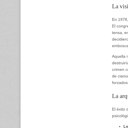
La vis
En 1978,
El congr
tensa, e
decidier
emboscad
Aquella 
destruir
crimen c
de cianu
forzados
La arq
El éxito
psicológ
Le