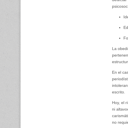
psicosoci
Id
Ed
Fo
La obedi
pertenen
estructur
En el ca
periodís
intolera
escrito.
Hoy, el 
ni altav
carismát
no requie