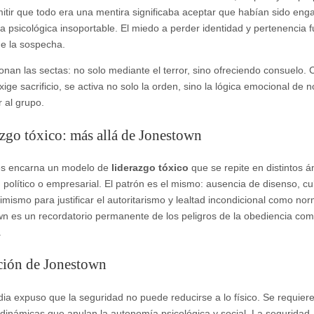
dmitir que todo era una mentira significaba aceptar que habían sido en
a psicológica insoportable. El miedo a perder identidad y pertenencia 
ue la sospecha.
ionan las sectas: no solo mediante el terror, sino ofreciendo consuelo.
exige sacrificio, se activa no solo la orden, sino la lógica emocional de n
r al grupo.
zgo tóxico: más allá de Jonestown
es encarna un modelo de
liderazgo tóxico
que se repite en distintos á
, político o empresarial. El patrón es el mismo: ausencia de disenso, cul
ctimismo para justificar el autoritarismo y lealtad incondicional como no
n es un recordatorio permanente de los peligros de la obediencia com
.
ción de Jonestown
dia expuso que la seguridad no puede reducirse a lo físico. Se requier
 dinámicas que anulan la autonomía psicológica y social. La seguridad