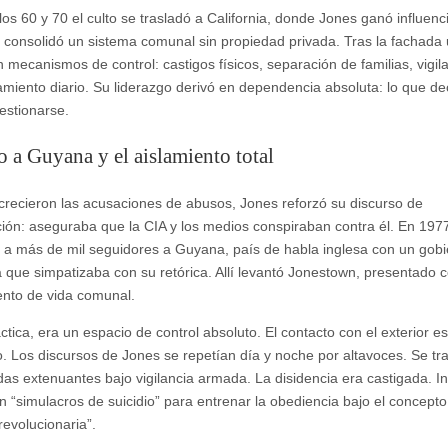
los 60 y 70 el culto se trasladó a California, donde Jones ganó influenc
 y consolidó un sistema comunal sin propiedad privada. Tras la fachada 
n mecanismos de control: castigos físicos, separación de familias, vigil
amiento diario. Su liderazgo derivó en dependencia absoluta: lo que de
estionarse.
to a Guyana y el aislamiento total
recieron las acusaciones de abusos, Jones reforzó su discurso de
ión: aseguraba que la CIA y los medios conspiraban contra él. En 1977
r a más de mil seguidores a Guyana, país de habla inglesa con un gob
ta que simpatizaba con su retórica. Allí levantó Jonestown, presentado
nto de vida comunal.
ctica, era un espacio de control absoluto. El contacto con el exterior e
o. Los discursos de Jones se repetían día y noche por altavoces. Se tr
das extenuantes bajo vigilancia armada. La disidencia era castigada. I
on “simulacros de suicidio” para entrenar la obediencia bajo el concept
revolucionaria”.